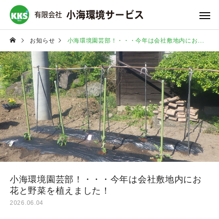
お知らせ
小海環境園芸部！・・・今年は会社敷地内にお花と野菜を植えました！
収集運搬サービス
ご依頼の流れ
作業
施設清掃サービス
小海環境園芸部！・・・今年は会社敷地内にお
花と野菜を植えました！
2026.06.04