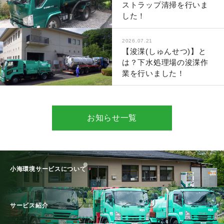
ストラップ清掃を行いま
した！
2026.07.21
【浚渫(しゅんせつ)】と
は？下水処理場の浚渫作
業を行いました！
お知らせ一覧
小海環境サービスについて
サービス紹介